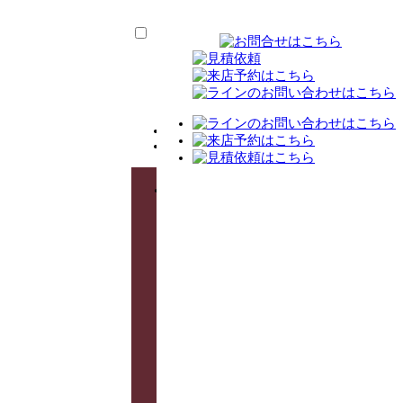
TOP
ス
タ
ッ
フ
紹
介
選
ば