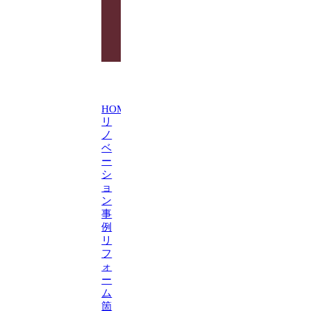
わ
せ
HOME
リ
ノ
ベ
ー
シ
ョ
ン
事
例
リ
フ
ォ
ー
ム
箇