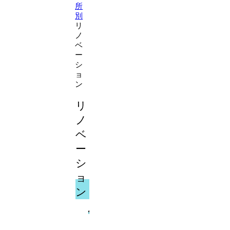
所
別
リ
ノ
ベ
ー
シ
ョ
ン
リ
ノ
ベ
ー
シ
ョ
ン
中
福
央