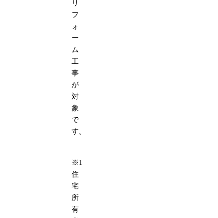
リ
フ
ォ
ー
ム
工
事
が
対
象
で
す。
※1
住
宅
所
有