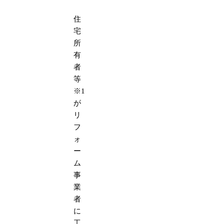
住
宅
所
有
者
等
※1
が
リ
フ
ォ
ー
ム
事
業
者
に
工