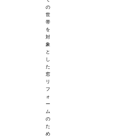
の
世
帯
を
対
象
と
し
た
窓
リ
フ
ォ
ー
ム
の
た
め