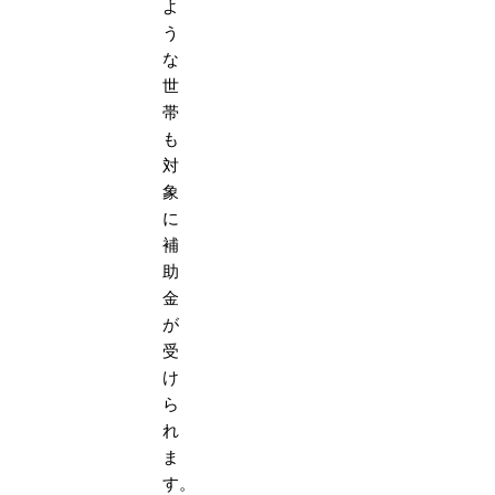
よ
う
な
世
帯
も
対
象
に
補
助
金
が
受
け
ら
れ
ま
す。