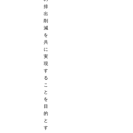
排
出
削
減
を
共
に
実
現
す
る
こ
と
を
目
的
と
す