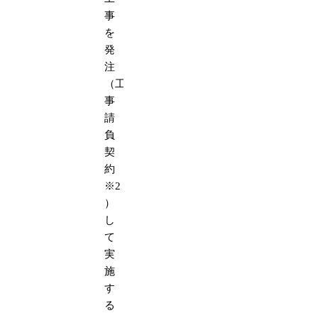
事
を
発
注
（工
事
請
負
契
約
※2
）
し
て
実
施
す
る