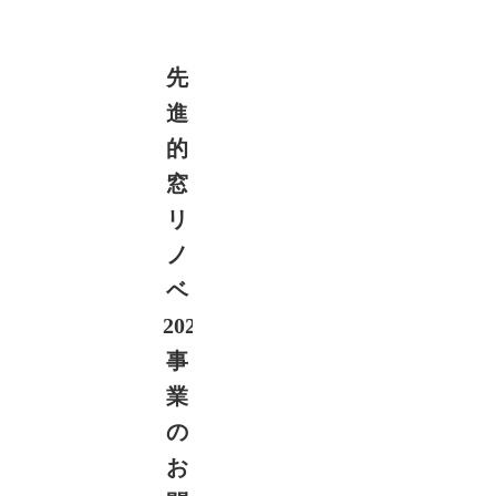
た
い
先
進
的
窓
リ
ノ
ベ
2026
事
業
の
お