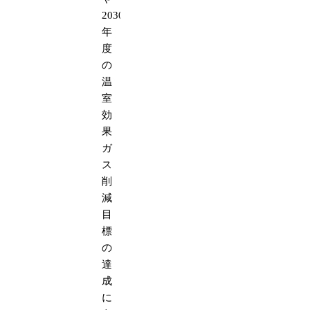
2030
年
度
の
温
室
効
果
ガ
ス
削
減
目
標
の
達
成
に