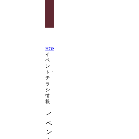
わ
せ
HOME
イ
ベ
ン
ト・
チ
ラ
シ
情
報
イ
ベ
ン