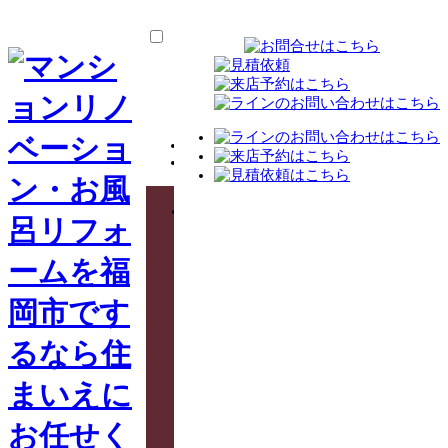
TOP
ス
タ
ッ
フ
紹
介
選
ば