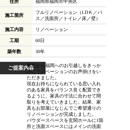
住所
福岡県福岡市中央区
フルリノベーション（LDＫ／バ
施工箇所
ス／洗面所／トイレ／床／壁）
施工内容
リノベーション
工期
60日
築年数
30年
東京から福岡へのお引越しをきっか
ご提案内容
けにリノベーションのお声掛けをい
ただきました。
現在お持ちになられている思い入れ
のある家具をバランス良く配置でき
るように、家具の寸法に合わせて間
取りを考えていきました。結果、家
具もお部屋になじんでご希望通りの
リノベーションが完成しました。
パウダースペースを玄関ホールに1箇
所と洗面スペースにはメインの洗面