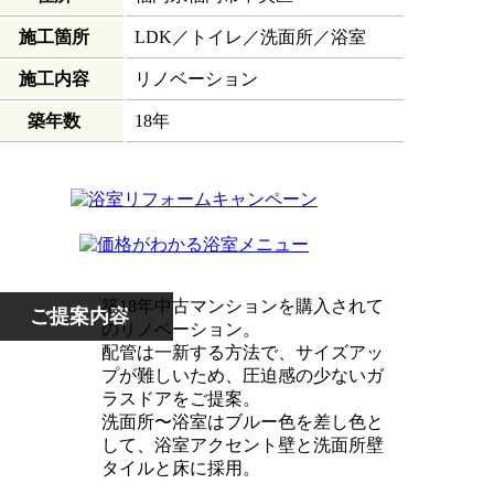
施工箇所
LDK／トイレ／洗面所／浴室
施工内容
リノベーション
築年数
18年
築18年中古マンションを購入されて
ご提案内容
のリノベーション。
配管は一新する方法で、サイズアッ
プが難しいため、圧迫感の少ないガ
ラスドアをご提案。
洗面所〜浴室はブルー色を差し色と
して、浴室アクセント壁と洗面所壁
タイルと床に採用。