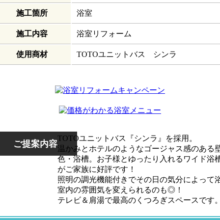
施工箇所
浴室
施工内容
浴室リフォーム
使用商材
TOTOユニットバス シンラ
TOTOユニットバス『シンラ』を採用。
ご提案内容
温かみとホテルのようなゴージャス感のある
色・浴槽。お子様とゆったり入れるワイド浴
がご家族に好評です！
照明の調光機能付きでその日の気分によって
室内の雰囲気を変えられるのも◎！
テレビ＆肩湯で最高のくつろぎスペースです