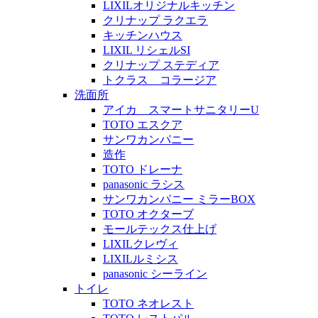
LIXILオリジナルキッチン
クリナップ ラクエラ
キッチンハウス
LIXIL リシェルSI
クリナップ ステディア
トクラス コラージア
洗面所
アイカ スマートサニタリーU
TOTO エスクア
サンワカンパニー
造作
TOTO ドレーナ
panasonic ラシス
サンワカンパニー ミラーBOX
TOTO オクターブ
モールテックス仕上げ
LIXILクレヴィ
LIXILルミシス
panasonic シーライン
トイレ
TOTO ネオレスト