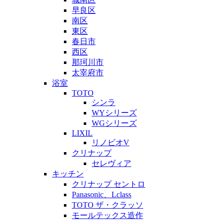
早良区
南区
東区
春日市
西区
那珂川市
太宰府市
浴室
TOTO
シンラ
WYシリーズ
WGシリーズ
LIXIL
リノビオV
クリナップ
セレヴィア
キッチン
クリナップ セントロ
Panasonic、Lclass
TOTO ザ・クラッソ
モールテックス造作