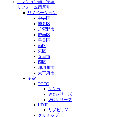
マンション施工実績
リフォーム箇所別
リノベーション
中央区
博多区
筑紫野市
城南区
早良区
南区
東区
春日市
西区
那珂川市
太宰府市
浴室
TOTO
シンラ
WYシリーズ
WGシリーズ
LIXIL
リノビオV
クリナップ