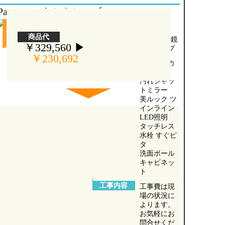
Panasonic ウツクシーズ
工期
約2日
30％
OFF
商品代
サイズ
W750三面鏡
￥329,560 ▶
引出タイプ
￥230,692
標準仕様
スゴピカカ
ウンター
汚れシャッ
トミラー
美ルック ツ
インライン
LED照明
タッチレス
水栓 すぐピ
タ
洗面ボール
キャビネッ
ト
工事内容
工事費は現
場の状況に
よります。
お気軽にお
問合せくだ