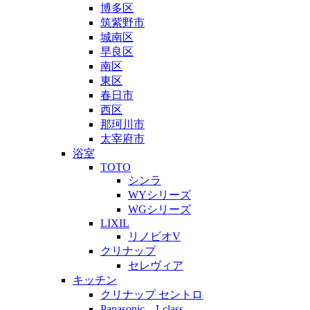
博多区
筑紫野市
城南区
早良区
南区
東区
春日市
西区
那珂川市
太宰府市
浴室
TOTO
シンラ
WYシリーズ
WGシリーズ
LIXIL
リノビオV
クリナップ
セレヴィア
キッチン
クリナップ セントロ
Panasonic、Lclass