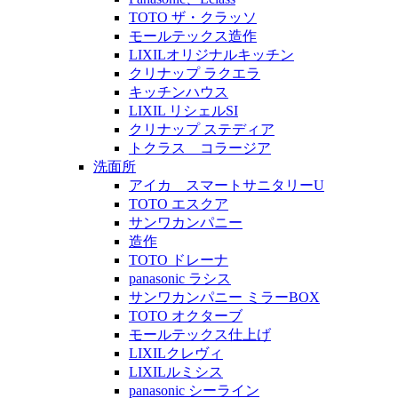
TOTO ザ・クラッソ
モールテックス造作
LIXILオリジナルキッチン
クリナップ ラクエラ
キッチンハウス
LIXIL リシェルSI
クリナップ ステディア
トクラス コラージア
洗面所
アイカ スマートサニタリーU
TOTO エスクア
サンワカンパニー
造作
TOTO ドレーナ
panasonic ラシス
サンワカンパニー ミラーBOX
TOTO オクターブ
モールテックス仕上げ
LIXILクレヴィ
LIXILルミシス
panasonic シーライン