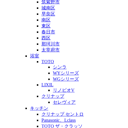
筑紫野市
城南区
早良区
南区
東区
春日市
西区
那珂川市
太宰府市
浴室
TOTO
シンラ
WYシリーズ
WGシリーズ
LIXIL
リノビオV
クリナップ
セレヴィア
キッチン
クリナップ セントロ
Panasonic、Lclass
TOTO ザ・クラッソ