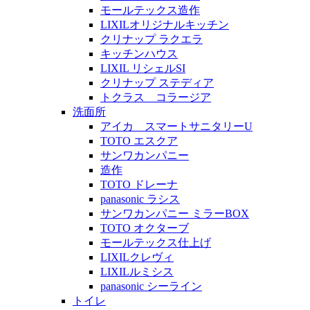
モールテックス造作
LIXILオリジナルキッチン
クリナップ ラクエラ
キッチンハウス
LIXIL リシェルSI
クリナップ ステディア
トクラス コラージア
洗面所
アイカ スマートサニタリーU
TOTO エスクア
サンワカンパニー
造作
TOTO ドレーナ
panasonic ラシス
サンワカンパニー ミラーBOX
TOTO オクターブ
モールテックス仕上げ
LIXILクレヴィ
LIXILルミシス
panasonic シーライン
トイレ