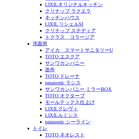
LIXILオリジナルキッチン
クリナップ ラクエラ
キッチンハウス
LIXIL リシェルSI
クリナップ ステディア
トクラス コラージア
洗面所
アイカ スマートサニタリーU
TOTO エスクア
サンワカンパニー
造作
TOTO ドレーナ
panasonic ラシス
サンワカンパニー ミラーBOX
TOTO オクターブ
モールテックス仕上げ
LIXILクレヴィ
LIXILルミシス
panasonic シーライン
トイレ
TOTO ネオレスト