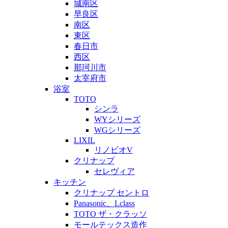
城南区
早良区
南区
東区
春日市
西区
那珂川市
太宰府市
浴室
TOTO
シンラ
WYシリーズ
WGシリーズ
LIXIL
リノビオV
クリナップ
セレヴィア
キッチン
クリナップ セントロ
Panasonic、Lclass
TOTO ザ・クラッソ
モールテックス造作