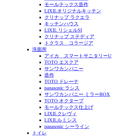
モールテックス造作
LIXILオリジナルキッチン
クリナップ ラクエラ
キッチンハウス
LIXIL リシェルSI
クリナップ ステディア
トクラス コラージア
洗面所
アイカ スマートサニタリーU
TOTO エスクア
サンワカンパニー
造作
TOTO ドレーナ
panasonic ラシス
サンワカンパニー ミラーBOX
TOTO オクターブ
モールテックス仕上げ
LIXILクレヴィ
LIXILルミシス
panasonic シーライン
トイレ