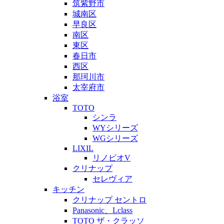
筑紫野市
城南区
早良区
南区
東区
春日市
西区
那珂川市
太宰府市
浴室
TOTO
シンラ
WYシリーズ
WGシリーズ
LIXIL
リノビオV
クリナップ
セレヴィア
キッチン
クリナップ セントロ
Panasonic、Lclass
TOTO ザ・クラッソ