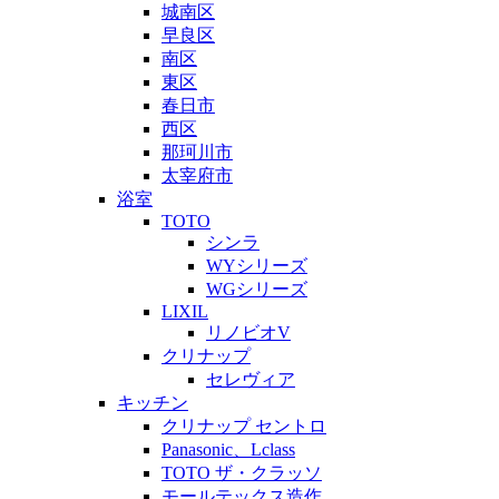
城南区
早良区
南区
東区
春日市
西区
那珂川市
太宰府市
浴室
TOTO
シンラ
WYシリーズ
WGシリーズ
LIXIL
リノビオV
クリナップ
セレヴィア
キッチン
クリナップ セントロ
Panasonic、Lclass
TOTO ザ・クラッソ
モールテックス造作