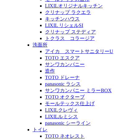
LIXILオリジナルキッチン
クリナップ ラクエラ
キッチンハウス
LIXIL リシェルSI
クリナップ ステディア
トクラス コラージア
洗面所
アイカ スマートサニタリーU
TOTO エスクア
サンワカンパニー
造作
TOTO ドレーナ
panasonic ラシス
サンワカンパニー ミラーBOX
TOTO オクターブ
モールテックス仕上げ
LIXILクレヴィ
LIXILルミシス
panasonic シーライン
トイレ
TOTO ネオレスト