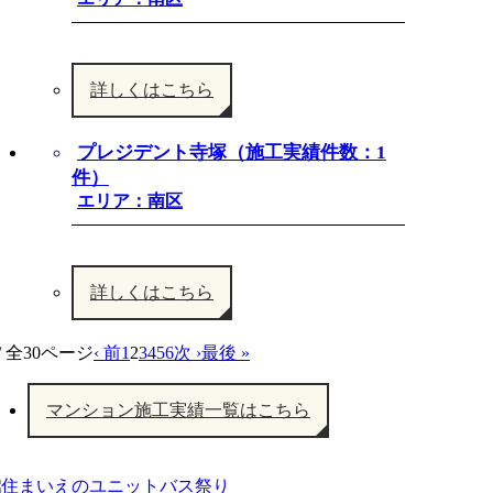
詳しくはこちら
プレジデント寺塚（施工実績件数：1
件）
エリア：南区
詳しくはこちら
 / 全30ページ
‹ 前
1
2
3
4
5
6
次 ›
最後 »
マンション施工実績一覧はこちら