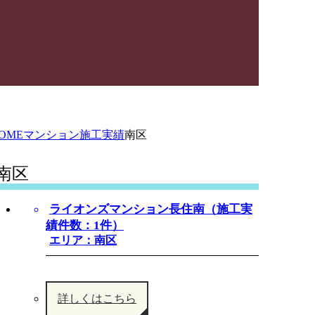
OME
マンション施工実績
南区
南区
ライオンズマンション長住南（施工実
績件数：1件）
エリア：南区
詳しくはこちら