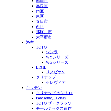
城南区
早良区
南区
東区
春日市
西区
那珂川市
太宰府市
浴室
TOTO
シンラ
WYシリーズ
WGシリーズ
LIXIL
リノビオV
クリナップ
セレヴィア
キッチン
クリナップ セントロ
Panasonic、Lclass
TOTO ザ・クラッソ
モールテックス造作