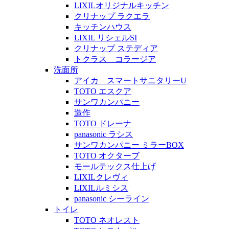
LIXILオリジナルキッチン
クリナップ ラクエラ
キッチンハウス
LIXIL リシェルSI
クリナップ ステディア
トクラス コラージア
洗面所
アイカ スマートサニタリーU
TOTO エスクア
サンワカンパニー
造作
TOTO ドレーナ
panasonic ラシス
サンワカンパニー ミラーBOX
TOTO オクターブ
モールテックス仕上げ
LIXILクレヴィ
LIXILルミシス
panasonic シーライン
トイレ
TOTO ネオレスト