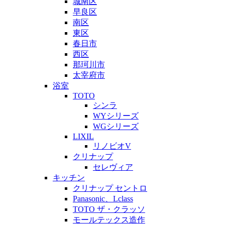
城南区
早良区
南区
東区
春日市
西区
那珂川市
太宰府市
浴室
TOTO
シンラ
WYシリーズ
WGシリーズ
LIXIL
リノビオV
クリナップ
セレヴィア
キッチン
クリナップ セントロ
Panasonic、Lclass
TOTO ザ・クラッソ
モールテックス造作