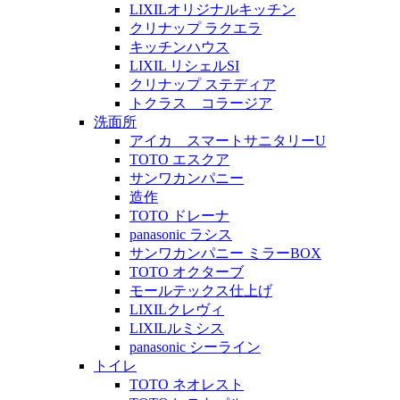
LIXILオリジナルキッチン
クリナップ ラクエラ
キッチンハウス
LIXIL リシェルSI
クリナップ ステディア
トクラス コラージア
洗面所
アイカ スマートサニタリーU
TOTO エスクア
サンワカンパニー
造作
TOTO ドレーナ
panasonic ラシス
サンワカンパニー ミラーBOX
TOTO オクターブ
モールテックス仕上げ
LIXILクレヴィ
LIXILルミシス
panasonic シーライン
トイレ
TOTO ネオレスト