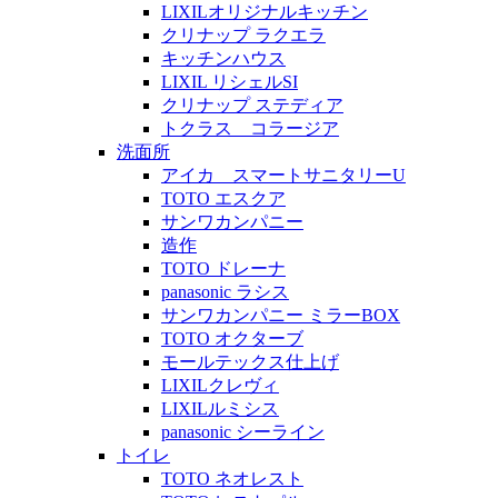
LIXILオリジナルキッチン
クリナップ ラクエラ
キッチンハウス
LIXIL リシェルSI
クリナップ ステディア
トクラス コラージア
洗面所
アイカ スマートサニタリーU
TOTO エスクア
サンワカンパニー
造作
TOTO ドレーナ
panasonic ラシス
サンワカンパニー ミラーBOX
TOTO オクターブ
モールテックス仕上げ
LIXILクレヴィ
LIXILルミシス
panasonic シーライン
トイレ
TOTO ネオレスト