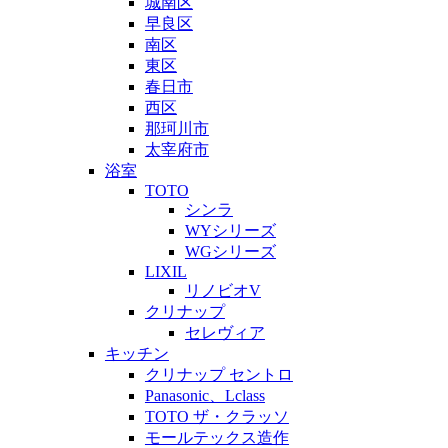
城南区
早良区
南区
東区
春日市
西区
那珂川市
太宰府市
浴室
TOTO
シンラ
WYシリーズ
WGシリーズ
LIXIL
リノビオV
クリナップ
セレヴィア
キッチン
クリナップ セントロ
Panasonic、Lclass
TOTO ザ・クラッソ
モールテックス造作