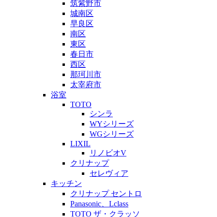
筑紫野市
城南区
早良区
南区
東区
春日市
西区
那珂川市
太宰府市
浴室
TOTO
シンラ
WYシリーズ
WGシリーズ
LIXIL
リノビオV
クリナップ
セレヴィア
キッチン
クリナップ セントロ
Panasonic、Lclass
TOTO ザ・クラッソ