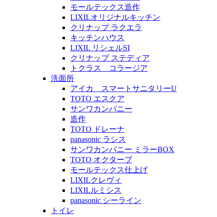
モールテックス造作
LIXILオリジナルキッチン
クリナップ ラクエラ
キッチンハウス
LIXIL リシェルSI
クリナップ ステディア
トクラス コラージア
洗面所
アイカ スマートサニタリーU
TOTO エスクア
サンワカンパニー
造作
TOTO ドレーナ
panasonic ラシス
サンワカンパニー ミラーBOX
TOTO オクターブ
モールテックス仕上げ
LIXILクレヴィ
LIXILルミシス
panasonic シーライン
トイレ