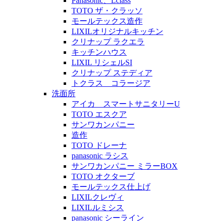
Panasonic、Lclass
TOTO ザ・クラッソ
モールテックス造作
LIXILオリジナルキッチン
クリナップ ラクエラ
キッチンハウス
LIXIL リシェルSI
クリナップ ステディア
トクラス コラージア
洗面所
アイカ スマートサニタリーU
TOTO エスクア
サンワカンパニー
造作
TOTO ドレーナ
panasonic ラシス
サンワカンパニー ミラーBOX
TOTO オクターブ
モールテックス仕上げ
LIXILクレヴィ
LIXILルミシス
panasonic シーライン