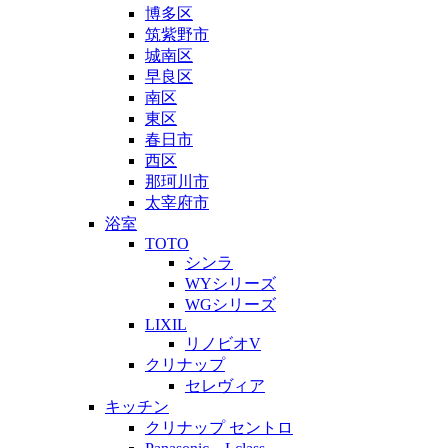
博多区
筑紫野市
城南区
早良区
南区
東区
春日市
西区
那珂川市
太宰府市
浴室
TOTO
シンラ
WYシリーズ
WGシリーズ
LIXIL
リノビオV
クリナップ
セレヴィア
キッチン
クリナップ セントロ