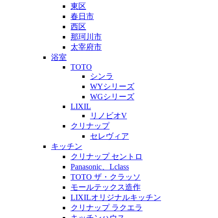
東区
春日市
西区
那珂川市
太宰府市
浴室
TOTO
シンラ
WYシリーズ
WGシリーズ
LIXIL
リノビオV
クリナップ
セレヴィア
キッチン
クリナップ セントロ
Panasonic、Lclass
TOTO ザ・クラッソ
モールテックス造作
LIXILオリジナルキッチン
クリナップ ラクエラ
キッチンハウス