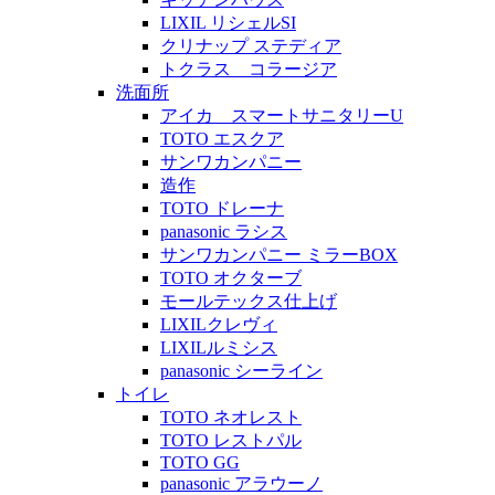
LIXIL リシェルSI
クリナップ ステディア
トクラス コラージア
洗面所
アイカ スマートサニタリーU
TOTO エスクア
サンワカンパニー
造作
TOTO ドレーナ
panasonic ラシス
サンワカンパニー ミラーBOX
TOTO オクターブ
モールテックス仕上げ
LIXILクレヴィ
LIXILルミシス
panasonic シーライン
トイレ
TOTO ネオレスト
TOTO レストパル
TOTO GG
panasonic アラウーノ