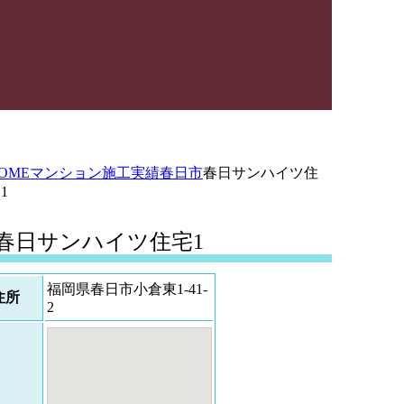
OME
マンション施工実績
春日市
春日サンハイツ住
1
春日サンハイツ住宅1
福岡県春日市小倉東1-41-
住所
2