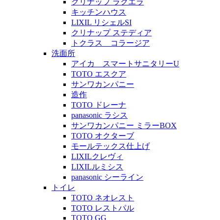
クリナップ ラクエラ
キッチンハウス
LIXIL リシェルSI
クリナップ ステディア
トクラス コラージア
洗面所
アイカ スマートサニタリーU
TOTO エスクア
サンワカンパニー
造作
TOTO ドレーナ
panasonic ラシス
サンワカンパニー ミラーBOX
TOTO オクターブ
モールテックス仕上げ
LIXILクレヴィ
LIXILルミシス
panasonic シーライン
トイレ
TOTO ネオレスト
TOTO レストパル
TOTO GG