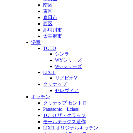
南区
東区
春日市
西区
那珂川市
太宰府市
浴室
TOTO
シンラ
WYシリーズ
WGシリーズ
LIXIL
リノビオV
クリナップ
セレヴィア
キッチン
クリナップ セントロ
Panasonic、Lclass
TOTO ザ・クラッソ
モールテックス造作
LIXILオリジナルキッチン