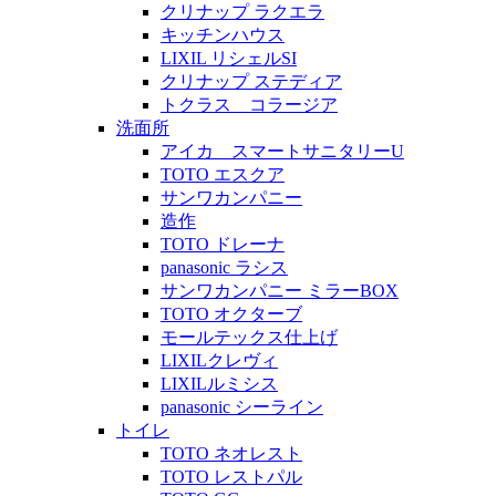
クリナップ ラクエラ
キッチンハウス
LIXIL リシェルSI
クリナップ ステディア
トクラス コラージア
洗面所
アイカ スマートサニタリーU
TOTO エスクア
サンワカンパニー
造作
TOTO ドレーナ
panasonic ラシス
サンワカンパニー ミラーBOX
TOTO オクターブ
モールテックス仕上げ
LIXILクレヴィ
LIXILルミシス
panasonic シーライン
トイレ
TOTO ネオレスト
TOTO レストパル