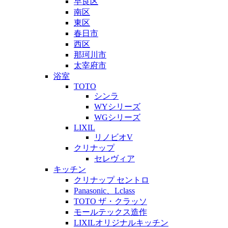
早良区
南区
東区
春日市
西区
那珂川市
太宰府市
浴室
TOTO
シンラ
WYシリーズ
WGシリーズ
LIXIL
リノビオV
クリナップ
セレヴィア
キッチン
クリナップ セントロ
Panasonic、Lclass
TOTO ザ・クラッソ
モールテックス造作
LIXILオリジナルキッチン