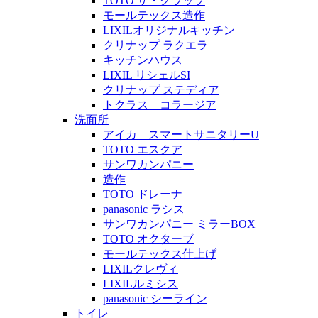
TOTO ザ・クラッソ
モールテックス造作
LIXILオリジナルキッチン
クリナップ ラクエラ
キッチンハウス
LIXIL リシェルSI
クリナップ ステディア
トクラス コラージア
洗面所
アイカ スマートサニタリーU
TOTO エスクア
サンワカンパニー
造作
TOTO ドレーナ
panasonic ラシス
サンワカンパニー ミラーBOX
TOTO オクターブ
モールテックス仕上げ
LIXILクレヴィ
LIXILルミシス
panasonic シーライン
トイレ