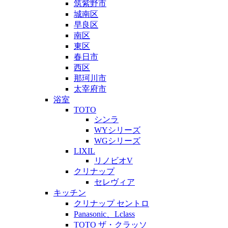
筑紫野市
城南区
早良区
南区
東区
春日市
西区
那珂川市
太宰府市
浴室
TOTO
シンラ
WYシリーズ
WGシリーズ
LIXIL
リノビオV
クリナップ
セレヴィア
キッチン
クリナップ セントロ
Panasonic、Lclass
TOTO ザ・クラッソ