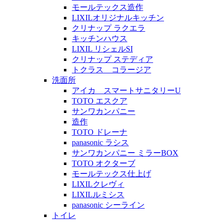
モールテックス造作
LIXILオリジナルキッチン
クリナップ ラクエラ
キッチンハウス
LIXIL リシェルSI
クリナップ ステディア
トクラス コラージア
洗面所
アイカ スマートサニタリーU
TOTO エスクア
サンワカンパニー
造作
TOTO ドレーナ
panasonic ラシス
サンワカンパニー ミラーBOX
TOTO オクターブ
モールテックス仕上げ
LIXILクレヴィ
LIXILルミシス
panasonic シーライン
トイレ