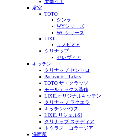
太宰府市
浴室
TOTO
シンラ
WYシリーズ
WGシリーズ
LIXIL
リノビオV
クリナップ
セレヴィア
キッチン
クリナップ セントロ
Panasonic、Lclass
TOTO ザ・クラッソ
モールテックス造作
LIXILオリジナルキッチン
クリナップ ラクエラ
キッチンハウス
LIXIL リシェルSI
クリナップ ステディア
トクラス コラージア
洗面所