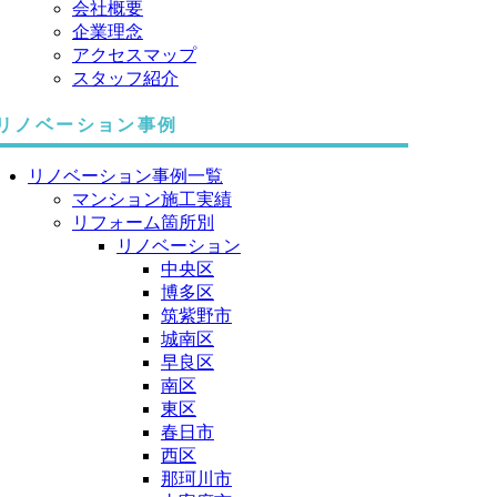
会社概要
企業理念
アクセスマップ
スタッフ紹介
リノベーション事例
リノベーション事例一覧
マンション施工実績
リフォーム箇所別
リノベーション
中央区
博多区
筑紫野市
城南区
早良区
南区
東区
春日市
西区
那珂川市