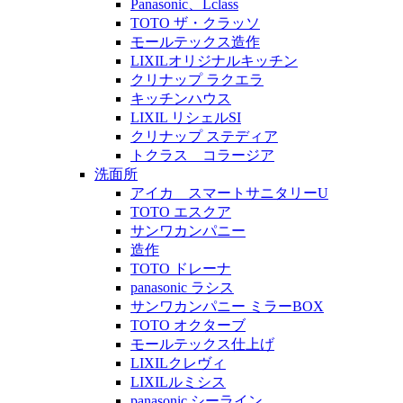
Panasonic、Lclass
TOTO ザ・クラッソ
モールテックス造作
LIXILオリジナルキッチン
クリナップ ラクエラ
キッチンハウス
LIXIL リシェルSI
クリナップ ステディア
トクラス コラージア
洗面所
アイカ スマートサニタリーU
TOTO エスクア
サンワカンパニー
造作
TOTO ドレーナ
panasonic ラシス
サンワカンパニー ミラーBOX
TOTO オクターブ
モールテックス仕上げ
LIXILクレヴィ
LIXILルミシス
panasonic シーライン