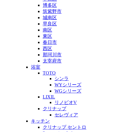
博多区
筑紫野市
城南区
早良区
南区
東区
春日市
西区
那珂川市
太宰府市
浴室
TOTO
シンラ
WYシリーズ
WGシリーズ
LIXIL
リノビオV
クリナップ
セレヴィア
キッチン
クリナップ セントロ