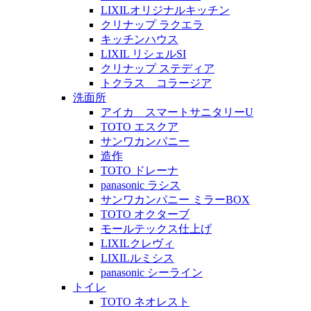
LIXILオリジナルキッチン
クリナップ ラクエラ
キッチンハウス
LIXIL リシェルSI
クリナップ ステディア
トクラス コラージア
洗面所
アイカ スマートサニタリーU
TOTO エスクア
サンワカンパニー
造作
TOTO ドレーナ
panasonic ラシス
サンワカンパニー ミラーBOX
TOTO オクターブ
モールテックス仕上げ
LIXILクレヴィ
LIXILルミシス
panasonic シーライン
トイレ
TOTO ネオレスト