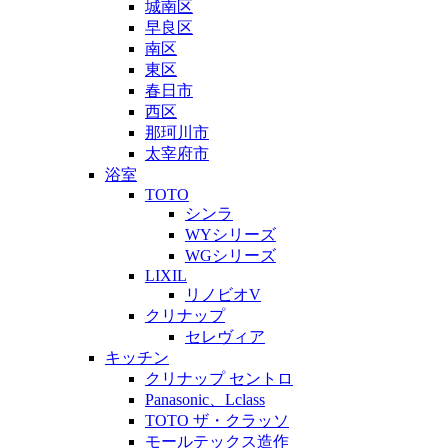
城南区
早良区
南区
東区
春日市
西区
那珂川市
太宰府市
浴室
TOTO
シンラ
WYシリーズ
WGシリーズ
LIXIL
リノビオV
クリナップ
セレヴィア
キッチン
クリナップ セントロ
Panasonic、Lclass
TOTO ザ・クラッソ
モールテックス造作