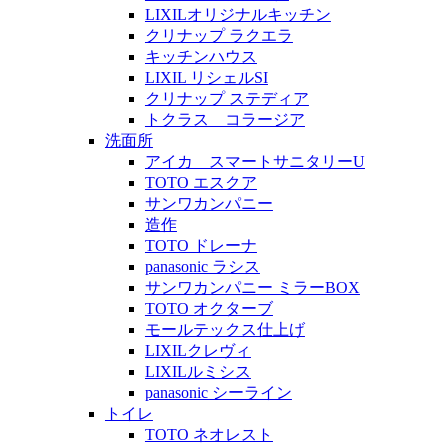
LIXILオリジナルキッチン
クリナップ ラクエラ
キッチンハウス
LIXIL リシェルSI
クリナップ ステディア
トクラス コラージア
洗面所
アイカ スマートサニタリーU
TOTO エスクア
サンワカンパニー
造作
TOTO ドレーナ
panasonic ラシス
サンワカンパニー ミラーBOX
TOTO オクターブ
モールテックス仕上げ
LIXILクレヴィ
LIXILルミシス
panasonic シーライン
トイレ
TOTO ネオレスト