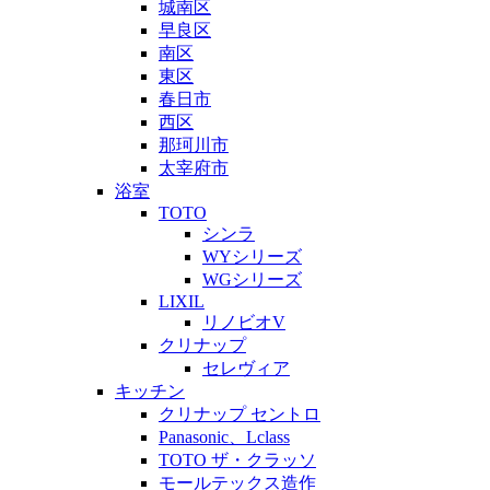
城南区
早良区
南区
東区
春日市
西区
那珂川市
太宰府市
浴室
TOTO
シンラ
WYシリーズ
WGシリーズ
LIXIL
リノビオV
クリナップ
セレヴィア
キッチン
クリナップ セントロ
Panasonic、Lclass
TOTO ザ・クラッソ
モールテックス造作