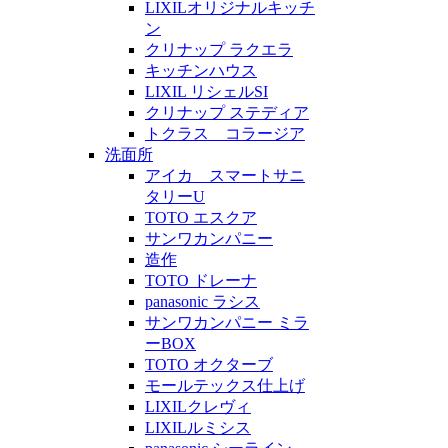
LIXILオリジナルキッチ
ン
クリナップ ラクエラ
キッチンハウス
LIXIL リシェルSI
クリナップ ステディア
トクラス コラージア
洗面所
アイカ スマートサニ
タリーU
TOTO エスクア
サンワカンパニー
造作
TOTO ドレーナ
panasonic ラシス
サンワカンパニー ミラ
ーBOX
TOTO オクターブ
モールテックス仕上げ
LIXILクレヴィ
LIXILルミシス