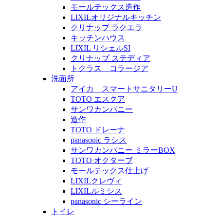
モールテックス造作
LIXILオリジナルキッチン
クリナップ ラクエラ
キッチンハウス
LIXIL リシェルSI
クリナップ ステディア
トクラス コラージア
洗面所
アイカ スマートサニタリーU
TOTO エスクア
サンワカンパニー
造作
TOTO ドレーナ
panasonic ラシス
サンワカンパニー ミラーBOX
TOTO オクターブ
モールテックス仕上げ
LIXILクレヴィ
LIXILルミシス
panasonic シーライン
トイレ