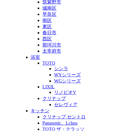
筑紫野市
城南区
早良区
南区
東区
春日市
西区
那珂川市
太宰府市
浴室
TOTO
シンラ
WYシリーズ
WGシリーズ
LIXIL
リノビオV
クリナップ
セレヴィア
キッチン
クリナップ セントロ
Panasonic、Lclass
TOTO ザ・クラッソ