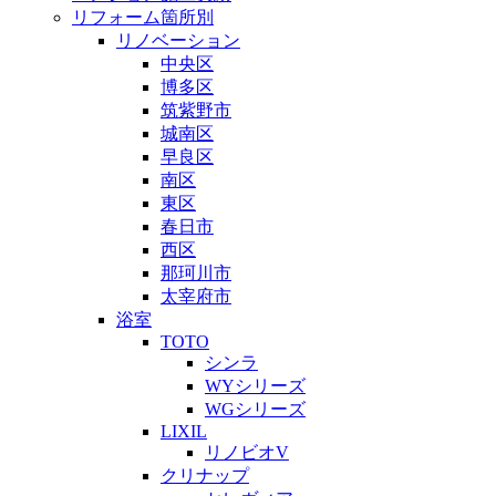
リフォーム箇所別
リノベーション
中央区
博多区
筑紫野市
城南区
早良区
南区
東区
春日市
西区
那珂川市
太宰府市
浴室
TOTO
シンラ
WYシリーズ
WGシリーズ
LIXIL
リノビオV
クリナップ