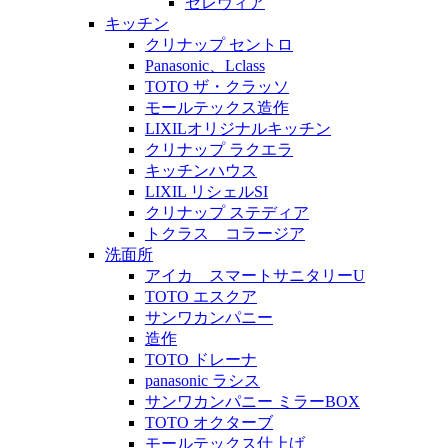
セレヴィア
キッチン
クリナップ セントロ
Panasonic、Lclass
TOTO ザ・クラッソ
モールテックス造作
LIXILオリジナルキッチン
クリナップ ラクエラ
キッチンハウス
LIXIL リシェルSI
クリナップ ステディア
トクラス コラージア
洗面所
アイカ スマートサニタリーU
TOTO エスクア
サンワカンパニー
造作
TOTO ドレーナ
panasonic ラシス
サンワカンパニー ミラーBOX
TOTO オクターブ
モールテックス仕上げ