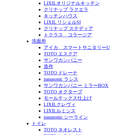
LIXILオリジナルキッチン
クリナップ ラクエラ
キッチンハウス
LIXIL リシェルSI
クリナップ ステディア
トクラス コラージア
洗面所
アイカ スマートサニタリーU
TOTO エスクア
サンワカンパニー
造作
TOTO ドレーナ
panasonic ラシス
サンワカンパニー ミラーBOX
TOTO オクターブ
モールテックス仕上げ
LIXILクレヴィ
LIXILルミシス
panasonic シーライン
トイレ
TOTO ネオレスト