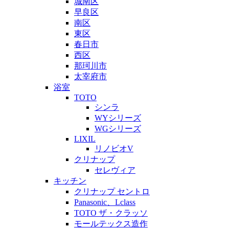
城南区
早良区
南区
東区
春日市
西区
那珂川市
太宰府市
浴室
TOTO
シンラ
WYシリーズ
WGシリーズ
LIXIL
リノビオV
クリナップ
セレヴィア
キッチン
クリナップ セントロ
Panasonic、Lclass
TOTO ザ・クラッソ
モールテックス造作