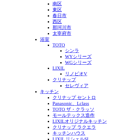
南区
東区
春日市
西区
那珂川市
太宰府市
浴室
TOTO
シンラ
WYシリーズ
WGシリーズ
LIXIL
リノビオV
クリナップ
セレヴィア
キッチン
クリナップ セントロ
Panasonic、Lclass
TOTO ザ・クラッソ
モールテックス造作
LIXILオリジナルキッチン
クリナップ ラクエラ
キッチンハウス
LIXIL リシェルSI