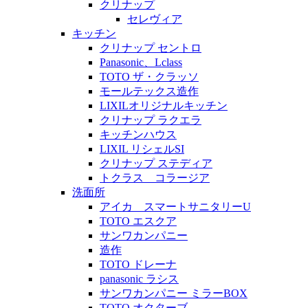
クリナップ
セレヴィア
キッチン
クリナップ セントロ
Panasonic、Lclass
TOTO ザ・クラッソ
モールテックス造作
LIXILオリジナルキッチン
クリナップ ラクエラ
キッチンハウス
LIXIL リシェルSI
クリナップ ステディア
トクラス コラージア
洗面所
アイカ スマートサニタリーU
TOTO エスクア
サンワカンパニー
造作
TOTO ドレーナ
panasonic ラシス
サンワカンパニー ミラーBOX
TOTO オクターブ