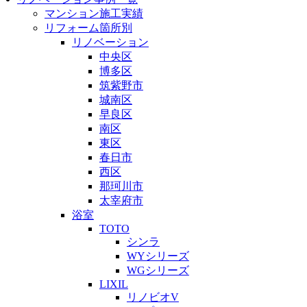
マンション施工実績
リフォーム箇所別
リノベーション
中央区
博多区
筑紫野市
城南区
早良区
南区
東区
春日市
西区
那珂川市
太宰府市
浴室
TOTO
シンラ
WYシリーズ
WGシリーズ
LIXIL
リノビオV