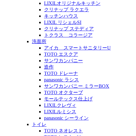
LIXILオリジナルキッチン
クリナップ ラクエラ
キッチンハウス
LIXIL リシェルSI
クリナップ ステディア
トクラス コラージア
洗面所
アイカ スマートサニタリーU
TOTO エスクア
サンワカンパニー
造作
TOTO ドレーナ
panasonic ラシス
サンワカンパニー ミラーBOX
TOTO オクターブ
モールテックス仕上げ
LIXILクレヴィ
LIXILルミシス
panasonic シーライン
トイレ
TOTO ネオレスト