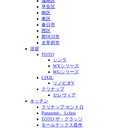
城南区
早良区
南区
東区
春日市
西区
那珂川市
太宰府市
浴室
TOTO
シンラ
WYシリーズ
WGシリーズ
LIXIL
リノビオV
クリナップ
セレヴィア
キッチン
クリナップ セントロ
Panasonic、Lclass
TOTO ザ・クラッソ
モールテックス造作