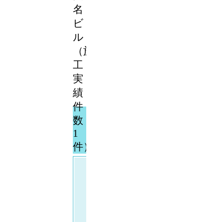
名
ビ
ル
（施
工
実
績
件
数：
1
件）
福
岡
県
福
岡
市