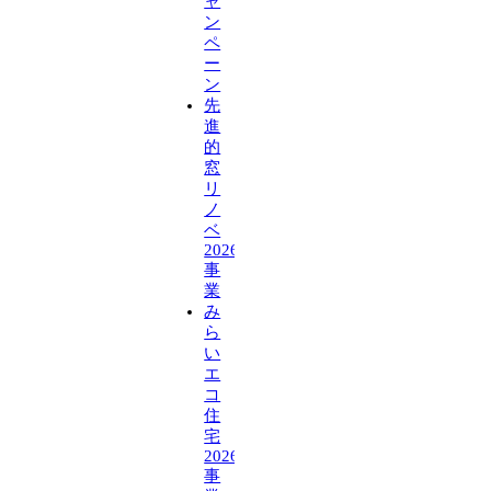
ャ
ン
ペ
ー
ン
先
進
的
窓
リ
ノ
ベ
2026
事
業
み
ら
い
エ
コ
住
宅
2026
事