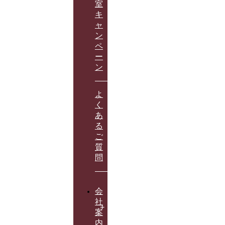
室
キ
ャ
ン
ペ
ー
ン
よ
く
あ
る
ご
質
問
会
社
案
内