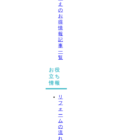
え
の
お
得
情
報
記
事
一
覧
お役
立ち
情報
リ
フ
ォ
ー
ム
の
流
れ