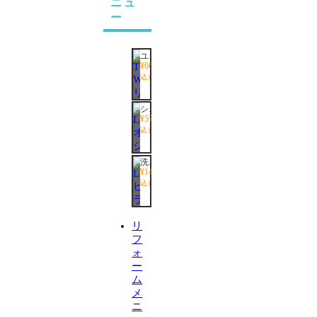
ニュ
ー
ユニットバス
¥664,620~
（税
込）
システムキッチン
¥579,150~
（税
込）
洗面化粧台
¥149,820~
（税
込）
リ
フ
ォ
ー
ム
メ
ニ