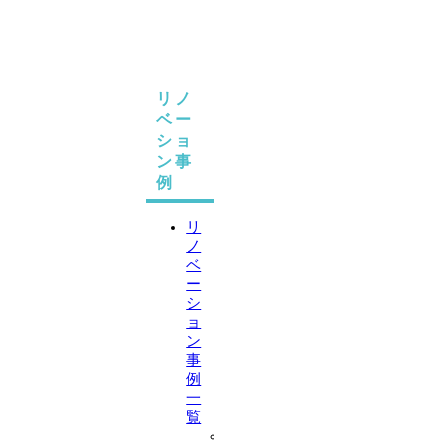
ッ
フ
紹
介
リノ
ベー
ショ
ン事
例
リ
ノ
ベ
ー
シ
ョ
ン
事
例
一
覧
マ