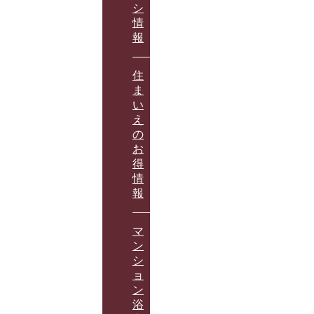
シ
情
報
住
ま
い
え
の
お
得
情
報
マ
ン
シ
ョ
ン
浴