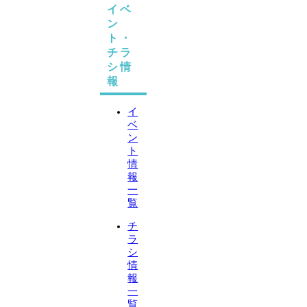
イベ
ン
ト・
チラ
シ情
報
イ
ベ
ン
ト
情
報
一
覧
チ
ラ
シ
情
報
一
覧