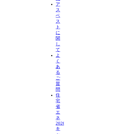
ア
ス
ベ
ス
ト
に
関
し
て
よ
く
あ
る
ご
質
問
住
宅
省
エ
ネ
2026
キ