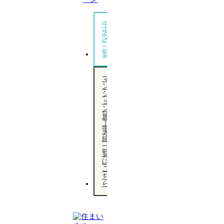
中
央
区
一
覧
マ
ン
シ
ョ
ン
施
工
実
績
一
覧
は
こ
ち
ら