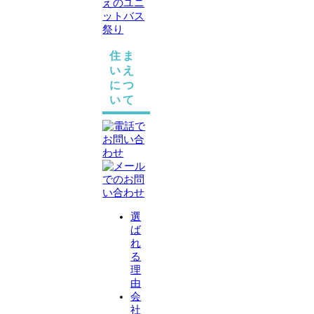
住ま
いえ
につ
いて
選
ば
れ
る
理
由
会
社