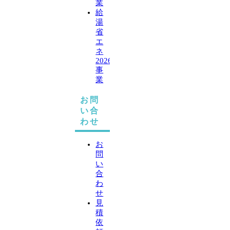
業
給
湯
省
エ
ネ
2026
事
業
お問
い合
わせ
お
問
い
合
わ
せ
見
積
依