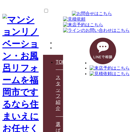
TOP
ス
タ
ッ
フ
紹
介
選
ば