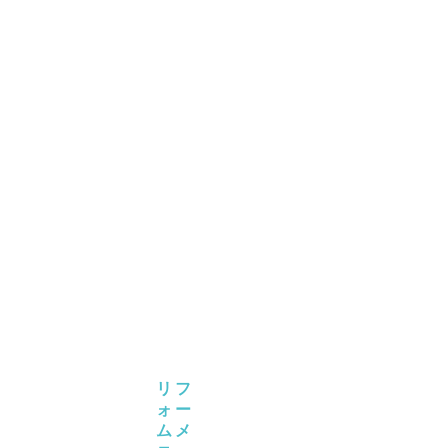
TOTO
レ
ス
ト
パ
ル
TOTO
GG
panasonic
ア
ラ
ウ
ー
ノ
LIXIL
サ
テ
ィ
ス
リフ
ォー
ムメ