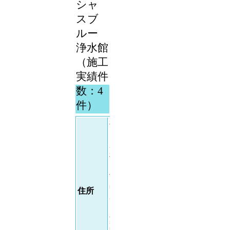
シャ
スブ
ルー
浄水館
（施工
実績件
数：4
件）
福
岡
県
福
岡
市
中
住所
央
区
薬