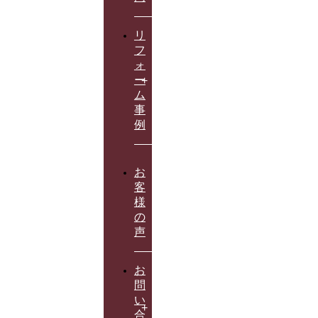
リ
フ
ォ
ー
ム
事
例
お
客
様
の
声
お
問
い
合