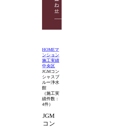
わ
せ
HOME
マ
ンション
施工実績
中央区
JGMコン
シャスブ
ルー浄水
館
（施工実
績件数：
4件）
JGM
コン