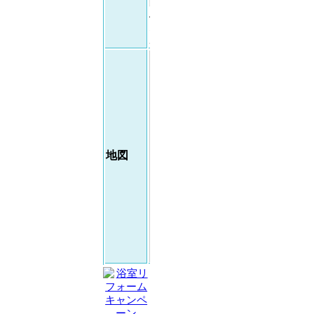
院
4-
5-
30
地図