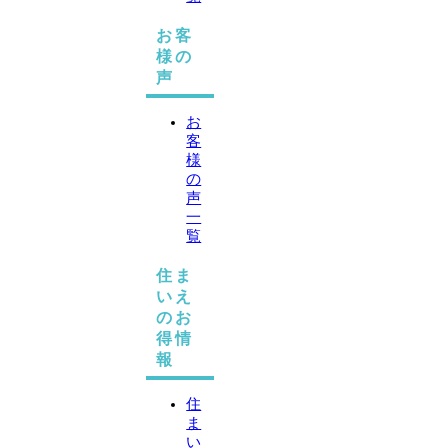
お客
様の
声
お
客
様
の
声
一
覧
住ま
いえ
のお
得情
報
住
ま
い