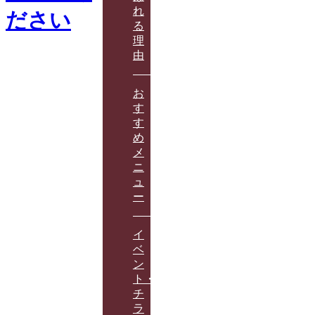
れ
る
理
由
お
す
す
め
メ
ニ
ュ
ー
イ
ベ
ン
ト・
チ
ラ