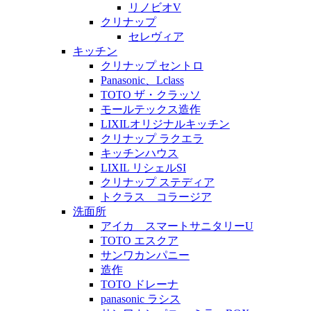
リノビオV
クリナップ
セレヴィア
キッチン
クリナップ セントロ
Panasonic、Lclass
TOTO ザ・クラッソ
モールテックス造作
LIXILオリジナルキッチン
クリナップ ラクエラ
キッチンハウス
LIXIL リシェルSI
クリナップ ステディア
トクラス コラージア
洗面所
アイカ スマートサニタリーU
TOTO エスクア
サンワカンパニー
造作
TOTO ドレーナ
panasonic ラシス