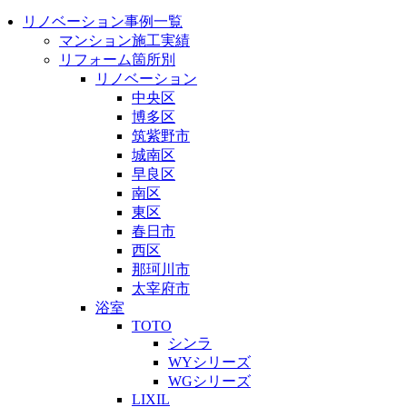
リノベーション事例一覧
マンション施工実績
リフォーム箇所別
リノベーション
中央区
博多区
筑紫野市
城南区
早良区
南区
東区
春日市
西区
那珂川市
太宰府市
浴室
TOTO
シンラ
WYシリーズ
WGシリーズ
LIXIL