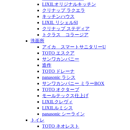
LIXILオリジナルキッチン
クリナップ ラクエラ
キッチンハウス
LIXIL リシェルSI
クリナップ ステディア
トクラス コラージア
洗面所
アイカ スマートサニタリーU
TOTO エスクア
サンワカンパニー
造作
TOTO ドレーナ
panasonic ラシス
サンワカンパニー ミラーBOX
TOTO オクターブ
モールテックス仕上げ
LIXILクレヴィ
LIXILルミシス
panasonic シーライン
トイレ
TOTO ネオレスト