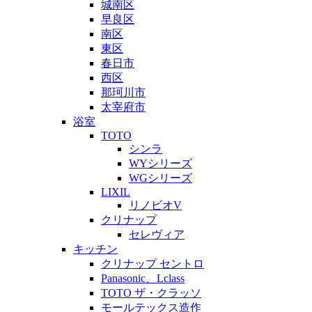
城南区
早良区
南区
東区
春日市
西区
那珂川市
太宰府市
浴室
TOTO
シンラ
WYシリーズ
WGシリーズ
LIXIL
リノビオV
クリナップ
セレヴィア
キッチン
クリナップ セントロ
Panasonic、Lclass
TOTO ザ・クラッソ
モールテックス造作