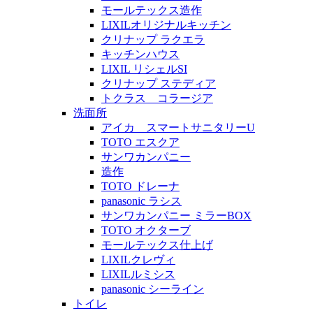
モールテックス造作
LIXILオリジナルキッチン
クリナップ ラクエラ
キッチンハウス
LIXIL リシェルSI
クリナップ ステディア
トクラス コラージア
洗面所
アイカ スマートサニタリーU
TOTO エスクア
サンワカンパニー
造作
TOTO ドレーナ
panasonic ラシス
サンワカンパニー ミラーBOX
TOTO オクターブ
モールテックス仕上げ
LIXILクレヴィ
LIXILルミシス
panasonic シーライン
トイレ