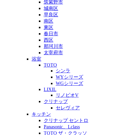
筑紫野市
城南区
早良区
南区
東区
春日市
西区
那珂川市
太宰府市
浴室
TOTO
シンラ
WYシリーズ
WGシリーズ
LIXIL
リノビオV
クリナップ
セレヴィア
キッチン
クリナップ セントロ
Panasonic、Lclass
TOTO ザ・クラッソ