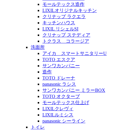
モールテックス造作
LIXILオリジナルキッチン
クリナップ ラクエラ
キッチンハウス
LIXIL リシェルSI
クリナップ ステディア
トクラス コラージア
洗面所
アイカ スマートサニタリーU
TOTO エスクア
サンワカンパニー
造作
TOTO ドレーナ
panasonic ラシス
サンワカンパニー ミラーBOX
TOTO オクターブ
モールテックス仕上げ
LIXILクレヴィ
LIXILルミシス
panasonic シーライン
トイレ