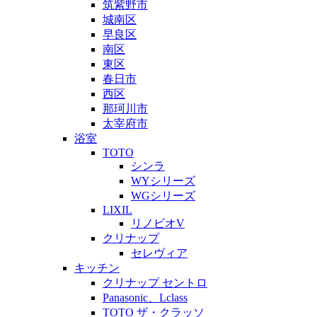
筑紫野市
城南区
早良区
南区
東区
春日市
西区
那珂川市
太宰府市
浴室
TOTO
シンラ
WYシリーズ
WGシリーズ
LIXIL
リノビオV
クリナップ
セレヴィア
キッチン
クリナップ セントロ
Panasonic、Lclass
TOTO ザ・クラッソ