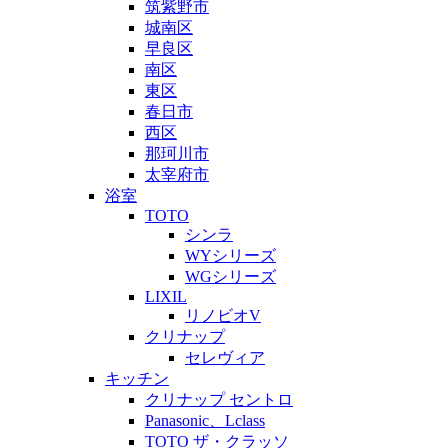
筑紫野市
城南区
早良区
南区
東区
春日市
西区
那珂川市
太宰府市
浴室
TOTO
シンラ
WYシリーズ
WGシリーズ
LIXIL
リノビオV
クリナップ
セレヴィア
キッチン
クリナップ セントロ
Panasonic、Lclass
TOTO ザ・クラッソ