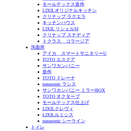
モールテックス造作
LIXILオリジナルキッチン
クリナップ ラクエラ
キッチンハウス
LIXIL リシェルSI
クリナップ ステディア
トクラス コラージア
洗面所
アイカ スマートサニタリーU
TOTO エスクア
サンワカンパニー
造作
TOTO ドレーナ
panasonic ラシス
サンワカンパニー ミラーBOX
TOTO オクターブ
モールテックス仕上げ
LIXILクレヴィ
LIXILルミシス
panasonic シーライン
トイレ