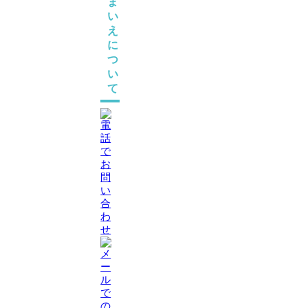
ま
い
え
に
つ
い
て