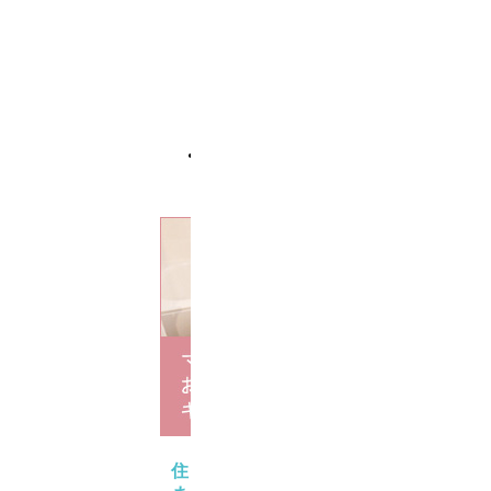
施
工
実
績
一
覧
は
こ
ち
ら
住