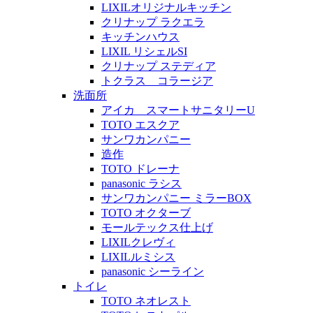
LIXILオリジナルキッチン
クリナップ ラクエラ
キッチンハウス
LIXIL リシェルSI
クリナップ ステディア
トクラス コラージア
洗面所
アイカ スマートサニタリーU
TOTO エスクア
サンワカンパニー
造作
TOTO ドレーナ
panasonic ラシス
サンワカンパニー ミラーBOX
TOTO オクターブ
モールテックス仕上げ
LIXILクレヴィ
LIXILルミシス
panasonic シーライン
トイレ
TOTO ネオレスト