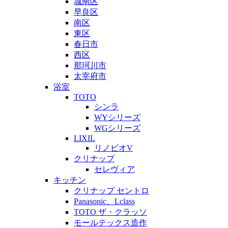
城南区
早良区
南区
東区
春日市
西区
那珂川市
太宰府市
浴室
TOTO
シンラ
WYシリーズ
WGシリーズ
LIXIL
リノビオV
クリナップ
セレヴィア
キッチン
クリナップ セントロ
Panasonic、Lclass
TOTO ザ・クラッソ
モールテックス造作