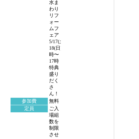
水ま
わり
リフ
ォー
ムフ
ェア
5/17(土)・
18(日)10
時〜
17時
特典
盛り
だく
さ
ん！
参加費
無料
定員
ご入
場組
数を
制限
させ