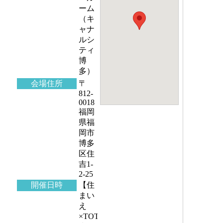
ーム
（キ
ャナ
ルシ
ティ
博
多）
会場住所
〒
812-
0018
福岡
県福
岡市
博多
区住
吉1-
2-25
開催日時
【住
まい
え
×TOTO】