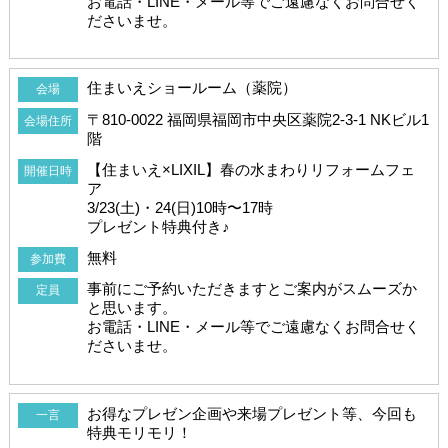
お電話・LINE・メール等でご遠慮なくお問合せく
ださいませ。
住まいえショールーム（薬院）
会場
〒810-0022 福岡県福岡市中央区薬院2-3-1 NKビル1
会場住所
階
【住まいえ×LIXIL】春の水まわりリフォームフェ
開催日時
ア
3/23(土)・24(日)10時〜17時
プレゼント特典付き♪
無料
参加費
事前にご予約いただきますとご案内がスムーズか
定員
と思います。
お電話・LINE・メール等でご遠慮なくお問合せく
ださいませ。
お得なプレゼン企画や来場プレゼント等、今回も
一言
特典モリモリ！