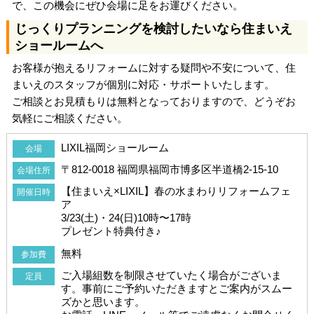
で、この機会にぜひ会場に足をお運びください。
じっくりプランニングを検討したいなら住まいえ
ショールームへ
お客様が抱えるリフォームに対する疑問や不安について、住
まいえのスタッフが個別に対応・サポートいたします。
ご相談とお見積もりは無料となっておりますので、どうぞお
気軽にご相談ください。
LIXIL福岡ショールーム
会場
〒812-0018 福岡県福岡市博多区半道橋2-15-10
会場住所
【住まいえ×LIXIL】春の水まわりリフォームフェ
開催日時
ア
3/23(土)・24(日)10時〜17時
プレゼント特典付き♪
無料
参加費
ご入場組数を制限させていたく場合がございま
定員
す。事前にご予約いただきますとご案内がスムー
ズかと思います。