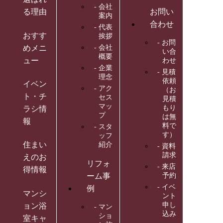
会社
る理由
お問い
案内
合わせ
代表
おすす
挨拶
お問
めメニ
会社
い合
概要
ュー
わせ
企業
見積
理念
依頼
イベン
アク
（お
ト・チ
セス
見積
マッ
もり
ラシ情
プ
は無
報
料で
スタ
す）
ッフ
住まい
紹介
資料
請求
えのお
リフォ
来店
得情報
ーム事
予約
イベ
例
マンシ
ント
申し
ョン浴
マン
込み
ショ
室キャ