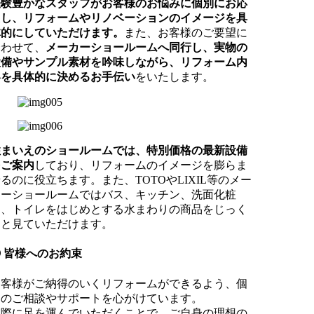
経験豊かなスタッフがお客様のお悩みに個別にお応
えし、リフォームやリノベーションのイメージを具
体的にしていただけます。
また、お客様のご要望に
合わせて、
メーカーショールームへ同行し、実物の
設備やサンプル素材を吟味しながら、リフォーム内
容を具体的に決めるお手伝い
をいたします。
住まいえのショールームでは、特別価格の最新設備
をご案内
しており、リフォームのイメージを膨らま
るのに役立ちます。また、TOTOやLIXIL等のメー
カーショールームではバス、キッチン、洗面化粧
台、トイレをはじめとする水まわりの商品をじっく
りと見ていただけます。
皆様へのお約束
お客様がご納得のいくリフォームができるよう、個
別のご相談やサポートを心がけています。
実際に足を運んでいただくことで、ご自身の理想の