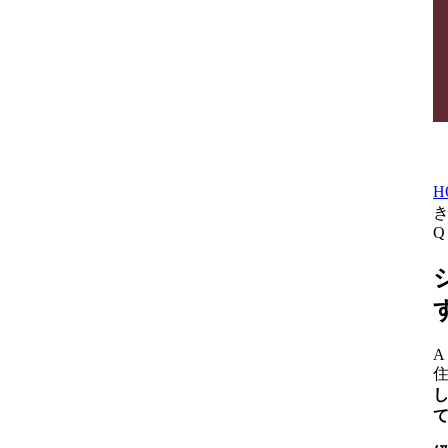
H
Q
A